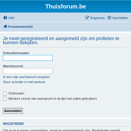
Thuisforum.be
V&A
Registreer
Aanmelden
Forumoverzicht
Je moet geregistreerd en aangemeld zijn om profielen te
kunnen bekijken.
Gebruikersnaam:
Wachtwoord:
Ik ben mijn wachtwoord vergeten
Stuur activatie-e-mail opnieuw
Onthouden
Mij deze sessie niet weergeven in de lijst met online gebruikers
REGISTREER
Om je te kunnen aanmelden, moet je geregistreerd zijn. Registratie neemt