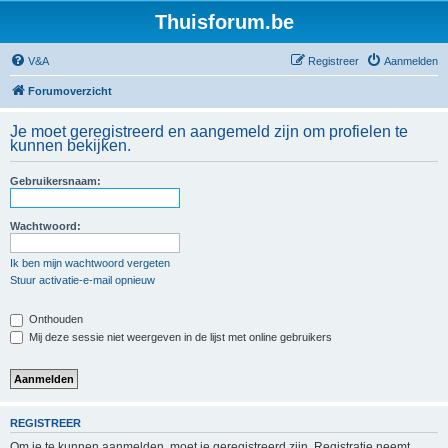
Thuisforum.be
V&A
Registreer
Aanmelden
Forumoverzicht
Je moet geregistreerd en aangemeld zijn om profielen te
kunnen bekijken.
Gebruikersnaam:
Wachtwoord:
Ik ben mijn wachtwoord vergeten
Stuur activatie-e-mail opnieuw
Onthouden
Mij deze sessie niet weergeven in de lijst met online gebruikers
REGISTREER
Om je te kunnen aanmelden, moet je geregistreerd zijn. Registratie neemt