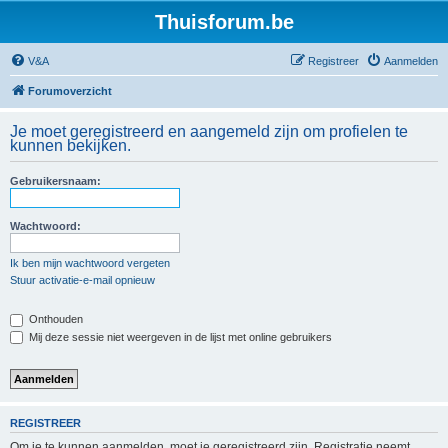
Thuisforum.be
V&A
Registreer
Aanmelden
Forumoverzicht
Je moet geregistreerd en aangemeld zijn om profielen te
kunnen bekijken.
Gebruikersnaam:
Wachtwoord:
Ik ben mijn wachtwoord vergeten
Stuur activatie-e-mail opnieuw
Onthouden
Mij deze sessie niet weergeven in de lijst met online gebruikers
REGISTREER
Om je te kunnen aanmelden, moet je geregistreerd zijn. Registratie neemt