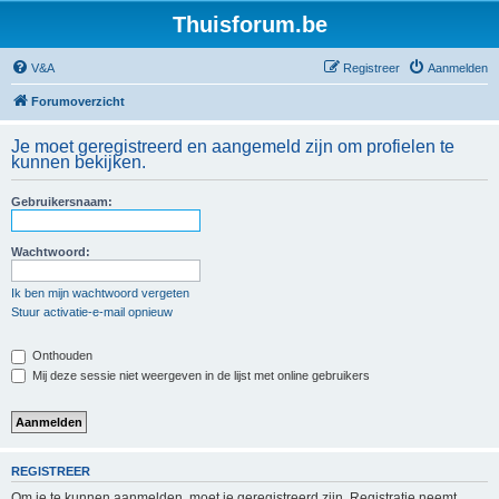
Thuisforum.be
V&A
Registreer
Aanmelden
Forumoverzicht
Je moet geregistreerd en aangemeld zijn om profielen te
kunnen bekijken.
Gebruikersnaam:
Wachtwoord:
Ik ben mijn wachtwoord vergeten
Stuur activatie-e-mail opnieuw
Onthouden
Mij deze sessie niet weergeven in de lijst met online gebruikers
REGISTREER
Om je te kunnen aanmelden, moet je geregistreerd zijn. Registratie neemt