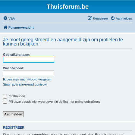
Thuisforum.be
V&A
Registreer
Aanmelden
Forumoverzicht
Je moet geregistreerd en aangemeld zijn om profielen te
kunnen bekijken.
Gebruikersnaam:
Wachtwoord:
Ik ben mijn wachtwoord vergeten
Stuur activatie-e-mail opnieuw
Onthouden
Mij deze sessie niet weergeven in de lijst met online gebruikers
REGISTREER
Om je te kunnen aanmelden, moet je geregistreerd zijn. Registratie neemt