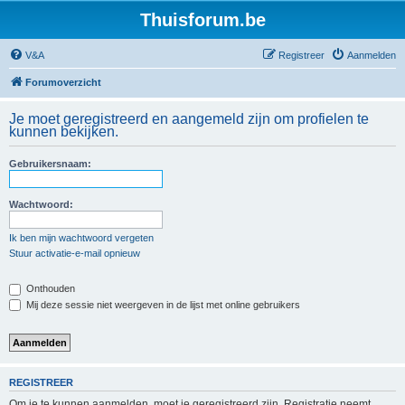
Thuisforum.be
V&A
Registreer
Aanmelden
Forumoverzicht
Je moet geregistreerd en aangemeld zijn om profielen te
kunnen bekijken.
Gebruikersnaam:
Wachtwoord:
Ik ben mijn wachtwoord vergeten
Stuur activatie-e-mail opnieuw
Onthouden
Mij deze sessie niet weergeven in de lijst met online gebruikers
REGISTREER
Om je te kunnen aanmelden, moet je geregistreerd zijn. Registratie neemt