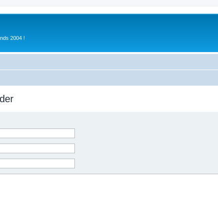
inds 2004 !
der