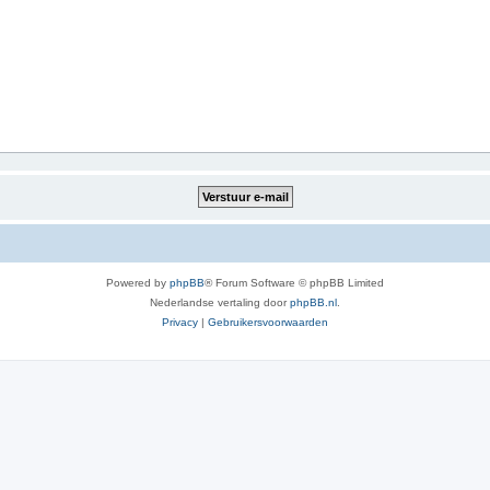
Powered by
phpBB
® Forum Software © phpBB Limited
Nederlandse vertaling door
phpBB.nl
.
Privacy
|
Gebruikersvoorwaarden