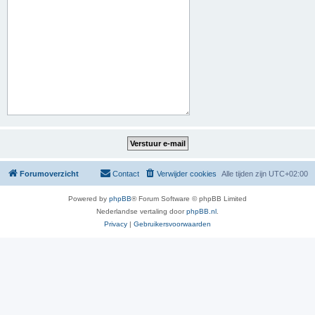
Forumoverzicht
Contact
Verwijder cookies
Alle tijden zijn
UTC+02:00
Powered by
phpBB
® Forum Software © phpBB Limited
Nederlandse vertaling door
phpBB.nl
.
Privacy
|
Gebruikersvoorwaarden