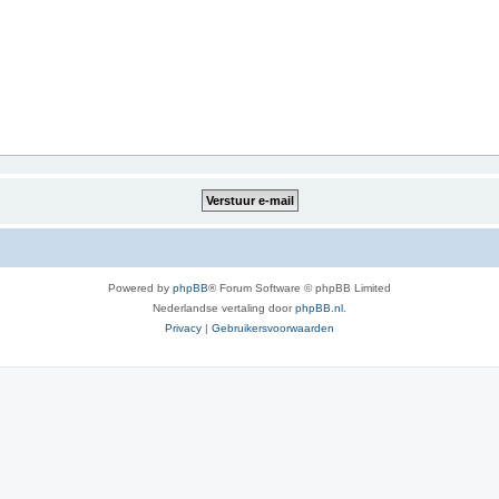
Powered by
phpBB
® Forum Software © phpBB Limited
Nederlandse vertaling door
phpBB.nl
.
Privacy
|
Gebruikersvoorwaarden