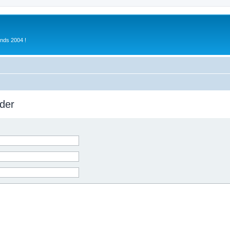
inds 2004 !
der