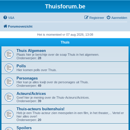
Thuisforum.be
V&A
Registreer
Aanmelden
Forumoverzicht
Het is momenteel vr 07 aug 2026, 13:08
Thuis
Thuis Algemeen
Plaats hier je berichtje over de soap Thuis in het algemeen.
Onderwerpen:
28
Polls
Hier komen polls over Thuis.
Personages
Hier kan je alles kwijt over de personages uit Thuis.
Onderwerpen:
49
Acteurs/Actrices
Geef hier je mening over de Thuis-Acteurs/Actrices.
Onderwerpen:
39
Thuis-acteurs buitenshuis!
Heb je een Thuis-acteur zien meespelen in een film, in het theater,... Vertel er
hier alles over!
Onderwerpen:
20
Spoilers