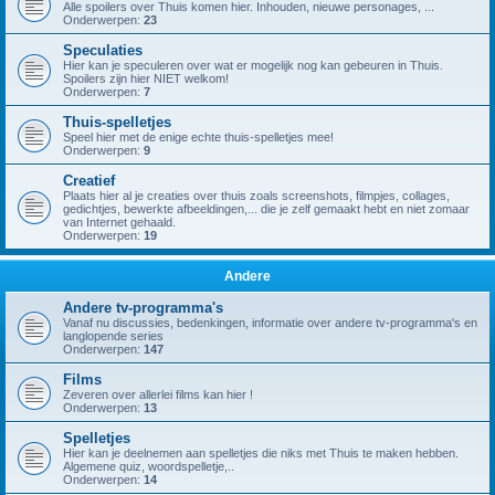
Alle spoilers over Thuis komen hier. Inhouden, nieuwe personages, ...
Onderwerpen:
23
Speculaties
Hier kan je speculeren over wat er mogelijk nog kan gebeuren in Thuis.
Spoilers zijn hier NIET welkom!
Onderwerpen:
7
Thuis-spelletjes
Speel hier met de enige echte thuis-spelletjes mee!
Onderwerpen:
9
Creatief
Plaats hier al je creaties over thuis zoals screenshots, filmpjes, collages,
gedichtjes, bewerkte afbeeldingen,... die je zelf gemaakt hebt en niet zomaar
van Internet gehaald.
Onderwerpen:
19
Andere
Andere tv-programma's
Vanaf nu discussies, bedenkingen, informatie over andere tv-programma's en
langlopende series
Onderwerpen:
147
Films
Zeveren over allerlei films kan hier !
Onderwerpen:
13
Spelletjes
Hier kan je deelnemen aan spelletjes die niks met Thuis te maken hebben.
Algemene quiz, woordspelletje,..
Onderwerpen:
14