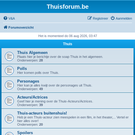
Thuisforum.be
V&A
Registreer
Aanmelden
Forumoverzicht
Het is momenteel do 06 aug 2026, 03:47
Thuis
Thuis Algemeen
Plaats hier je berichtje over de soap Thuis in het algemeen.
Onderwerpen:
28
Polls
Hier komen polls over Thuis.
Personages
Hier kan je alles kwijt over de personages uit Thuis.
Onderwerpen:
49
Acteurs/Actrices
Geef hier je mening over de Thuis-Acteurs/Actrices.
Onderwerpen:
39
Thuis-acteurs buitenshuis!
Heb je een Thuis-acteur zien meespelen in een film, in het theater,... Vertel er
hier alles over!
Onderwerpen:
20
Spoilers