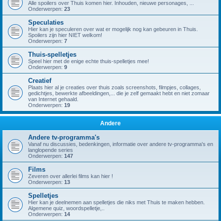
Alle spoilers over Thuis komen hier. Inhouden, nieuwe personages, ...
Onderwerpen:
23
Speculaties
Hier kan je speculeren over wat er mogelijk nog kan gebeuren in Thuis.
Spoilers zijn hier NIET welkom!
Onderwerpen:
7
Thuis-spelletjes
Speel hier met de enige echte thuis-spelletjes mee!
Onderwerpen:
9
Creatief
Plaats hier al je creaties over thuis zoals screenshots, filmpjes, collages,
gedichtjes, bewerkte afbeeldingen,... die je zelf gemaakt hebt en niet zomaar
van Internet gehaald.
Onderwerpen:
19
Andere
Andere tv-programma's
Vanaf nu discussies, bedenkingen, informatie over andere tv-programma's en
langlopende series
Onderwerpen:
147
Films
Zeveren over allerlei films kan hier !
Onderwerpen:
13
Spelletjes
Hier kan je deelnemen aan spelletjes die niks met Thuis te maken hebben.
Algemene quiz, woordspelletje,..
Onderwerpen:
14