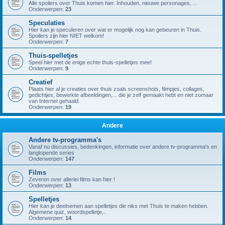
Alle spoilers over Thuis komen hier. Inhouden, nieuwe personages, ...
Onderwerpen:
23
Speculaties
Hier kan je speculeren over wat er mogelijk nog kan gebeuren in Thuis.
Spoilers zijn hier NIET welkom!
Onderwerpen:
7
Thuis-spelletjes
Speel hier met de enige echte thuis-spelletjes mee!
Onderwerpen:
9
Creatief
Plaats hier al je creaties over thuis zoals screenshots, filmpjes, collages,
gedichtjes, bewerkte afbeeldingen,... die je zelf gemaakt hebt en niet zomaar
van Internet gehaald.
Onderwerpen:
19
Andere
Andere tv-programma's
Vanaf nu discussies, bedenkingen, informatie over andere tv-programma's en
langlopende series
Onderwerpen:
147
Films
Zeveren over allerlei films kan hier !
Onderwerpen:
13
Spelletjes
Hier kan je deelnemen aan spelletjes die niks met Thuis te maken hebben.
Algemene quiz, woordspelletje,..
Onderwerpen:
14