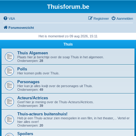
Thuisforum.be
V&A
Registreer
Aanmelden
Forumoverzicht
Het is momenteel zo 09 aug 2026, 15:11
Thuis
Thuis Algemeen
Plaats hier je berichtje over de soap Thuis in het algemeen.
Onderwerpen:
28
Polls
Hier komen polls over Thuis.
Personages
Hier kan je alles kwijt over de personages uit Thuis.
Onderwerpen:
49
Acteurs/Actrices
Geef hier je mening over de Thuis-Acteurs/Actrices.
Onderwerpen:
39
Thuis-acteurs buitenshuis!
Heb je een Thuis-acteur zien meespelen in een film, in het theater,... Vertel er
hier alles over!
Onderwerpen:
20
Spoilers