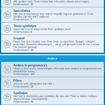
Alle spoilers over Thuis komen hier. Inhouden, nieuwe personages, ...
Onderwerpen:
23
Speculaties
Hier kan je speculeren over wat er mogelijk nog kan gebeuren in Thuis.
Spoilers zijn hier NIET welkom!
Onderwerpen:
7
Thuis-spelletjes
Speel hier met de enige echte thuis-spelletjes mee!
Onderwerpen:
9
Creatief
Plaats hier al je creaties over thuis zoals screenshots, filmpjes, collages,
gedichtjes, bewerkte afbeeldingen,... die je zelf gemaakt hebt en niet zomaar
van Internet gehaald.
Onderwerpen:
19
Andere
Andere tv-programma's
Vanaf nu discussies, bedenkingen, informatie over andere tv-programma's en
langlopende series
Onderwerpen:
147
Films
Zeveren over allerlei films kan hier !
Onderwerpen:
13
Spelletjes
Hier kan je deelnemen aan spelletjes die niks met Thuis te maken hebben.
Algemene quiz, woordspelletje,..
Onderwerpen:
14