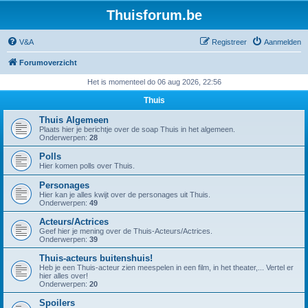
Thuisforum.be
V&A
Registreer
Aanmelden
Forumoverzicht
Het is momenteel do 06 aug 2026, 22:56
Thuis
Thuis Algemeen
Plaats hier je berichtje over de soap Thuis in het algemeen.
Onderwerpen:
28
Polls
Hier komen polls over Thuis.
Personages
Hier kan je alles kwijt over de personages uit Thuis.
Onderwerpen:
49
Acteurs/Actrices
Geef hier je mening over de Thuis-Acteurs/Actrices.
Onderwerpen:
39
Thuis-acteurs buitenshuis!
Heb je een Thuis-acteur zien meespelen in een film, in het theater,... Vertel er
hier alles over!
Onderwerpen:
20
Spoilers