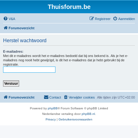
Thuisforum.be
V&A
Registreer
Aanmelden
Forumoverzicht
Herstel wachtwoord
E-mailadres:
Met dit e-mailadres wordt het e-mailadres bedoeld dat bij ons bekend is. Als je het e-
mailadres nog nooit hebt gewijzigd, is dit het e-mailadres dat je hebt gebruikt bij de
registratie.
Forumoverzicht
Contact
Verwijder cookies
Alle tijden zijn
UTC+02:00
Powered by
phpBB
® Forum Software © phpBB Limited
Nederlandse vertaling door
phpBB.nl
.
Privacy
|
Gebruikersvoorwaarden