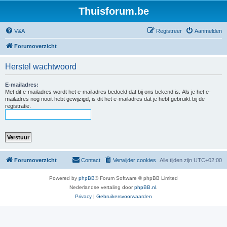
Thuisforum.be
V&A
Registreer
Aanmelden
Forumoverzicht
Herstel wachtwoord
E-mailadres:
Met dit e-mailadres wordt het e-mailadres bedoeld dat bij ons bekend is. Als je het e-
mailadres nog nooit hebt gewijzigd, is dit het e-mailadres dat je hebt gebruikt bij de
registratie.
Forumoverzicht
Contact
Verwijder cookies
Alle tijden zijn
UTC+02:00
Powered by
phpBB
® Forum Software © phpBB Limited
Nederlandse vertaling door
phpBB.nl
.
Privacy
|
Gebruikersvoorwaarden