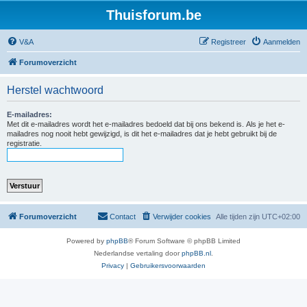
Thuisforum.be
V&A
Registreer
Aanmelden
Forumoverzicht
Herstel wachtwoord
E-mailadres:
Met dit e-mailadres wordt het e-mailadres bedoeld dat bij ons bekend is. Als je het e-
mailadres nog nooit hebt gewijzigd, is dit het e-mailadres dat je hebt gebruikt bij de
registratie.
Forumoverzicht
Contact
Verwijder cookies
Alle tijden zijn
UTC+02:00
Powered by
phpBB
® Forum Software © phpBB Limited
Nederlandse vertaling door
phpBB.nl
.
Privacy
|
Gebruikersvoorwaarden