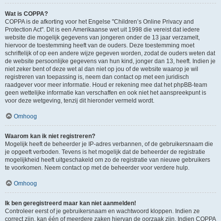
Wat is COPPA?
COPPA is de afkorting voor het Engelse "Children’s Online Privacy and
Protection Act". Dit is een Amerikaanse wet uit 1998 die vereist dat iedere
website die mogelijk gegevens van jongeren onder de 13 jaar verzamelt,
hiervoor de toestemming heeft van de ouders. Deze toestemming moet
schriftelijk of op een andere wijze gegeven worden, zodat de ouders weten dat
de website persoonlijke gegevens van hun kind, jonger dan 13, heeft. Indien je
niet zeker bent of deze wet al dan niet op jou of de website waarop je wil
registreren van toepassing is, neem dan contact op met een juridisch
raadgever voor meer informatie. Houd er rekening mee dat het phpBB-team
geen wettelijke informatie kan verschaffen en ook niet het aanspreekpunt is
voor deze wetgeving, tenzij dit hieronder vermeld wordt.
Omhoog
Waarom kan ik niet registreren?
Mogelijk heeft de beheerder je IP-adres verbannen, of de gebruikersnaam die
je opgeeft verboden. Tevens is het mogelijk dat de beheerder de registratie
mogelijkheid heeft uitgeschakeld om zo de registratie van nieuwe gebruikers
te voorkomen. Neem contact op met de beheerder voor verdere hulp.
Omhoog
Ik ben geregistreerd maar kan niet aanmelden!
Controleer eerst of je gebruikersnaam en wachtwoord kloppen. Indien ze
correct zijn, kan één of meerdere zaken hiervan de oorzaak zijn. Indien COPPA