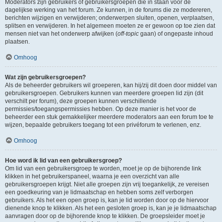
Moderators zijn gebruikers of gebruikersgroepen die in staan voor de
dagelijkse werking van het forum. Ze kunnen, in de forums die ze modereren,
berichten wijzigen en verwijderen; onderwerpen sluiten, openen, verplaatsen,
splitsen en verwijderen. In het algemeen moeten ze er gewoon op toe zien dat
mensen niet van het onderwerp afwijken (
off-topic
gaan) of ongepaste inhoud
plaatsen.
Omhoog
Wat zijn gebruikersgroepen?
Als de beheerder gebruikers wil groeperen, kan hij/zij dit doen door middel van
gebruikersgroepen. Gebruikers kunnen van meerdere groepen lid zijn (dit
verschilt per forum), deze groepen kunnen verschillende
permissies/toegangspermissies hebben. Op deze manier is het voor de
beheerder een stuk gemakkelijker meerdere moderators aan een forum toe te
wijzen, bepaalde gebruikers toegang tot een privéforum te verlenen, enz.
Omhoog
Hoe word ik lid van een gebruikersgroep?
Om lid van een gebruikersgroep te worden, moet je op de bijhorende link
klikken in het gebruikerspaneel, waarna je een overzicht van alle
gebruikersgroepen krijgt. Niet alle groepen zijn vrij toegankelijk, ze vereisen
een goedkeuring van je lidmaatschap en hebben soms zelf verborgen
gebruikers. Als het een open groep is, kan je lid worden door op de hiervoor
dienende knop te klikken. Als het een gesloten groep is, kan je je lidmaatschap
aanvragen door op de bijhorende knop te klikken. De groepsleider moet je