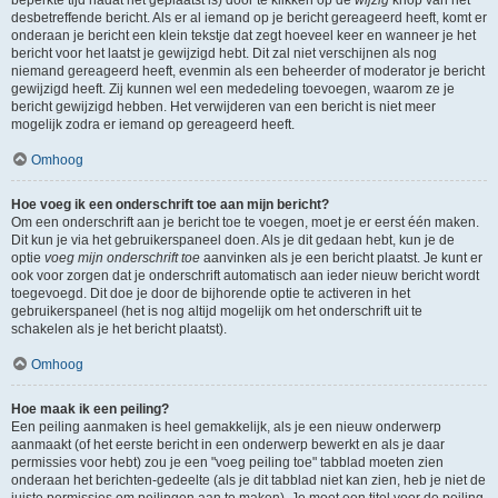
beperkte tijd nadat het geplaatst is) door te klikken op de
wijzig
knop van het
desbetreffende bericht. Als er al iemand op je bericht gereageerd heeft, komt er
onderaan je bericht een klein tekstje dat zegt hoeveel keer en wanneer je het
bericht voor het laatst je gewijzigd hebt. Dit zal niet verschijnen als nog
niemand gereageerd heeft, evenmin als een beheerder of moderator je bericht
gewijzigd heeft. Zij kunnen wel een mededeling toevoegen, waarom ze je
bericht gewijzigd hebben. Het verwijderen van een bericht is niet meer
mogelijk zodra er iemand op gereageerd heeft.
Omhoog
Hoe voeg ik een onderschrift toe aan mijn bericht?
Om een onderschrift aan je bericht toe te voegen, moet je er eerst één maken.
Dit kun je via het gebruikerspaneel doen. Als je dit gedaan hebt, kun je de
optie
voeg mijn onderschrift toe
aanvinken als je een bericht plaatst. Je kunt er
ook voor zorgen dat je onderschrift automatisch aan ieder nieuw bericht wordt
toegevoegd. Dit doe je door de bijhorende optie te activeren in het
gebruikerspaneel (het is nog altijd mogelijk om het onderschrift uit te
schakelen als je het bericht plaatst).
Omhoog
Hoe maak ik een peiling?
Een peiling aanmaken is heel gemakkelijk, als je een nieuw onderwerp
aanmaakt (of het eerste bericht in een onderwerp bewerkt en als je daar
permissies voor hebt) zou je een "voeg peiling toe" tabblad moeten zien
onderaan het berichten-gedeelte (als je dit tabblad niet kan zien, heb je niet de