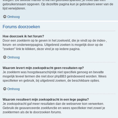
voegen. De tweede manier is via het gebruikerspaneel, je moet dan een
gebruikersnaam opgeven. Op dezelfde pagina kun je gebruikers weer van de
lijst verwijderen.
Omhoog
Forums doorzoeken
Hoe doorzoek ik het forum?
Door een zoekterm op te geven in het zoekveld, die je vindt op de index-,
forum- en onderwerppagina. Uitgebreid zoeken is mogelijk door op de
"zoeken" link te klikken, deze vind je op iedere pagina.
Omhoog
Waarom levert mijn zoekopdracht geen resultaten op?
Je zoekterm was hoogstwaarschijnlijk niet specifiek genoeg en bevatte
mogelijk teveel termen die niet door phpBB3 geïndexeerd worden. Wees
specifieker en gebruik, bij uitgebreid zoeken, de beschikbare opties.
Omhoog
Waarom resulteert mijn zoekopdracht in een lege pagina?
Je zoekopdracht gaf meer resultaten dan de webserver kon verwerken.
Gebruik de geavanceerde zoekfunctie en wees specifieker met zowel je
zoektermen als de te doorzoeken forums.