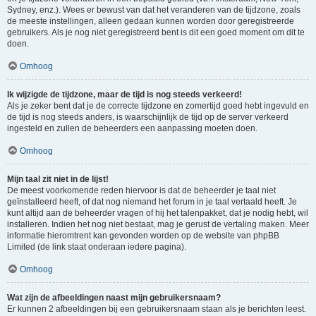
Sydney, enz.). Wees er bewust van dat het veranderen van de tijdzone, zoals
de meeste instellingen, alleen gedaan kunnen worden door geregistreerde
gebruikers. Als je nog niet geregistreerd bent is dit een goed moment om dit te
doen.
Omhoog
Ik wijzigde de tijdzone, maar de tijd is nog steeds verkeerd!
Als je zeker bent dat je de correcte tijdzone en zomertijd goed hebt ingevuld en
de tijd is nog steeds anders, is waarschijnlijk de tijd op de server verkeerd
ingesteld en zullen de beheerders een aanpassing moeten doen.
Omhoog
Mijn taal zit niet in de lijst!
De meest voorkomende reden hiervoor is dat de beheerder je taal niet
geïnstalleerd heeft, of dat nog niemand het forum in je taal vertaald heeft. Je
kunt altijd aan de beheerder vragen of hij het talenpakket, dat je nodig hebt, wil
installeren. Indien het nog niet bestaat, mag je gerust de vertaling maken. Meer
informatie hieromtrent kan gevonden worden op de website van phpBB
Limited (de link staat onderaan iedere pagina).
Omhoog
Wat zijn de afbeeldingen naast mijn gebruikersnaam?
Er kunnen 2 afbeeldingen bij een gebruikersnaam staan als je berichten leest.