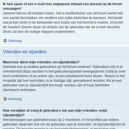
Ik heb spam of een e-mail met ongepaste inhoud van iemand op dit forum
ontvangen!
Jammer dat we dit moeten horen. Het e-mailformulier van dit forum werkt met
een aantal technieken om zenders van zulke berichten te traceren. Het beste
wat je kan doen is de beheerder een kopie van het bericht e-mailen, inclusief
de headers (hierin staan de details van de gebruiker die de e-mail stuurde).
Deze zal dan de nodige stappen ondernemen.
Omhoog
Vrienden en vijanden
Waarvoor dient mijn vrienden- en vijandenlijst?
Hiermee kun je andere gebruikers op het forum sorteren. Gebruikers die in je
vriendenlijst staan worden in het gebruikerspaneel weergegeven zodat je snel
kunt controleren of ze online zijn, of een privébericht kunt sturen. Tevens is het
mogelijk dat hun berichten, in je huidige stijl, gemarkeerd worden. Als je een
gebruiker aan je vijandenlijst toevoegt, worden zijn of haar berichten
standaard verborgen.
Omhoog
Hoe verwijder of voeg ik gebruikers toe aan mijn vrienden- en/of
vijandenlijst?
Het toevoegen van gebruikers kan op 2 manieren. In het profiel van iedere
gebruiker staat een link om de gebruiker aan je vrienden- of vijandenlijst toe te