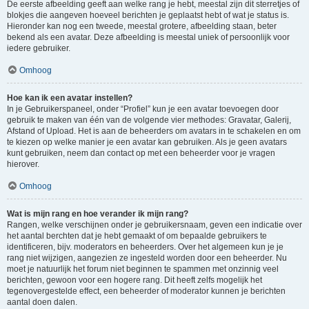
De eerste afbeelding geeft aan welke rang je hebt, meestal zijn dit sterretjes of
blokjes die aangeven hoeveel berichten je geplaatst hebt of wat je status is.
Hieronder kan nog een tweede, meestal grotere, afbeelding staan, beter
bekend als een avatar. Deze afbeelding is meestal uniek of persoonlijk voor
iedere gebruiker.
Omhoog
Hoe kan ik een avatar instellen?
In je Gebruikerspaneel, onder “Profiel” kun je een avatar toevoegen door
gebruik te maken van één van de volgende vier methodes: Gravatar, Galerij,
Afstand of Upload. Het is aan de beheerders om avatars in te schakelen en om
te kiezen op welke manier je een avatar kan gebruiken. Als je geen avatars
kunt gebruiken, neem dan contact op met een beheerder voor je vragen
hierover.
Omhoog
Wat is mijn rang en hoe verander ik mijn rang?
Rangen, welke verschijnen onder je gebruikersnaam, geven een indicatie over
het aantal berchten dat je hebt gemaakt of om bepaalde gebruikers te
identificeren, bijv. moderators en beheerders. Over het algemeen kun je je
rang niet wijzigen, aangezien ze ingesteld worden door een beheerder. Nu
moet je natuurlijk het forum niet beginnen te spammen met onzinnig veel
berichten, gewoon voor een hogere rang. Dit heeft zelfs mogelijk het
tegenovergestelde effect, een beheerder of moderator kunnen je berichten
aantal doen dalen.