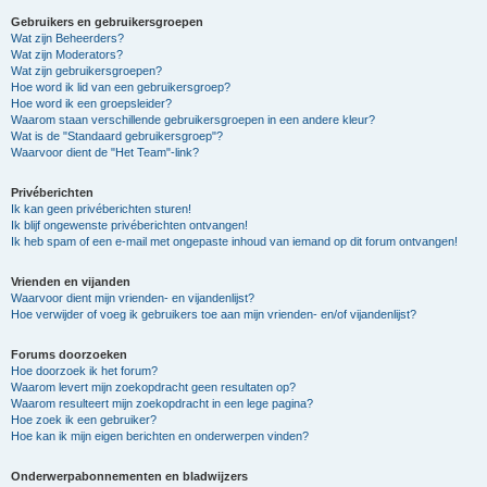
Gebruikers en gebruikersgroepen
Wat zijn Beheerders?
Wat zijn Moderators?
Wat zijn gebruikersgroepen?
Hoe word ik lid van een gebruikersgroep?
Hoe word ik een groepsleider?
Waarom staan verschillende gebruikersgroepen in een andere kleur?
Wat is de "Standaard gebruikersgroep"?
Waarvoor dient de "Het Team"-link?
Privéberichten
Ik kan geen privéberichten sturen!
Ik blijf ongewenste privéberichten ontvangen!
Ik heb spam of een e-mail met ongepaste inhoud van iemand op dit forum ontvangen!
Vrienden en vijanden
Waarvoor dient mijn vrienden- en vijandenlijst?
Hoe verwijder of voeg ik gebruikers toe aan mijn vrienden- en/of vijandenlijst?
Forums doorzoeken
Hoe doorzoek ik het forum?
Waarom levert mijn zoekopdracht geen resultaten op?
Waarom resulteert mijn zoekopdracht in een lege pagina?
Hoe zoek ik een gebruiker?
Hoe kan ik mijn eigen berichten en onderwerpen vinden?
Onderwerpabonnementen en bladwijzers