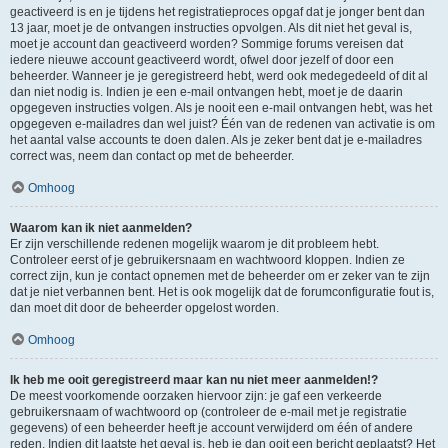
geactiveerd is en je tijdens het registratieproces opgaf dat je jonger bent dan
13 jaar, moet je de ontvangen instructies opvolgen. Als dit niet het geval is,
moet je account dan geactiveerd worden? Sommige forums vereisen dat
iedere nieuwe account geactiveerd wordt, ofwel door jezelf of door een
beheerder. Wanneer je je geregistreerd hebt, werd ook medegedeeld of dit al
dan niet nodig is. Indien je een e-mail ontvangen hebt, moet je de daarin
opgegeven instructies volgen. Als je nooit een e-mail ontvangen hebt, was het
opgegeven e-mailadres dan wel juist? Één van de redenen van activatie is om
het aantal valse accounts te doen dalen. Als je zeker bent dat je e-mailadres
correct was, neem dan contact op met de beheerder.
Omhoog
Waarom kan ik niet aanmelden?
Er zijn verschillende redenen mogelijk waarom je dit probleem hebt.
Controleer eerst of je gebruikersnaam en wachtwoord kloppen. Indien ze
correct zijn, kun je contact opnemen met de beheerder om er zeker van te zijn
dat je niet verbannen bent. Het is ook mogelijk dat de forumconfiguratie fout is,
dan moet dit door de beheerder opgelost worden.
Omhoog
Ik heb me ooit geregistreerd maar kan nu niet meer aanmelden!?
De meest voorkomende oorzaken hiervoor zijn: je gaf een verkeerde
gebruikersnaam of wachtwoord op (controleer de e-mail met je registratie
gegevens) of een beheerder heeft je account verwijderd om één of andere
reden. Indien dit laatste het geval is, heb je dan ooit een bericht geplaatst? Het