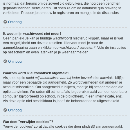
is normaal dat forums om de zoveel tijd gebruikers, die nog geen berichten
geplaatst hebben, verwijderen. Dit doen ze om de database qua omvang te
verkleinen. Probeer je opnieuw te registreren en meng je in de discussies.
Omhoog
Ik weet mijn wachtwoord niet meer!
Geen paniek! Je kan je huidige wachtwoord niet terug krijgen, maar er is wel
een mogelijkheid om deze te resetten. Hiervoor moet je naar de
aanmeldpagina gaan en klikken op
wachtwoord vergeten?
. Volg de instructies
op het scherm en even later kan je je weer aanmelden.
Omhoog
Waarom word ik automatisch afgemeld?
Als je de optie
meld mij automatisch aan bij ieder bezoek
niet aanvinkt, blijf je
maar voor een bepaalde tijd aangemeld. Zo wordt vermeden dat anderen je
account misbruiken. Om aangemeld te blijven, moet je bij het aanmelden die
optie aanvinken. We raden dit echter af als je gebruik maakt van een openbare
computer, bijvoorbeeld op school, in de bibliotheek, in een internetcafé, enz.
Als deze optie niet beschikbaar is, heeft de beheerder deze uitgeschakeld.
Omhoog
Wat doet "verwijder cookies"?
"Verwijder cookies" zorgt dat alle cookies die door phpBB3 zijn aangemaakt,