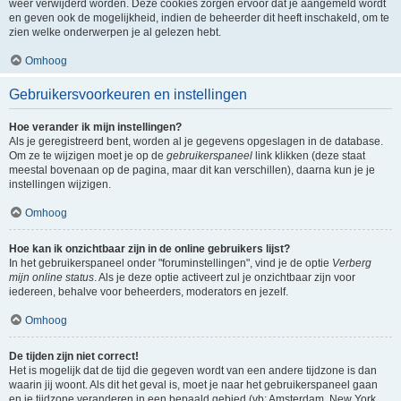
weer verwijderd worden. Deze cookies zorgen ervoor dat je aangemeld wordt
en geven ook de mogelijkheid, indien de beheerder dit heeft inschakeld, om te
zien welke onderwerpen je al gelezen hebt.
Omhoog
Gebruikersvoorkeuren en instellingen
Hoe verander ik mijn instellingen?
Als je geregistreerd bent, worden al je gegevens opgeslagen in de database.
Om ze te wijzigen moet je op de
gebruikerspaneel
link klikken (deze staat
meestal bovenaan op de pagina, maar dit kan verschillen), daarna kun je je
instellingen wijzigen.
Omhoog
Hoe kan ik onzichtbaar zijn in de online gebruikers lijst?
In het gebruikerspaneel onder "foruminstellingen", vind je de optie
Verberg
mijn online status
. Als je deze optie activeert zul je onzichtbaar zijn voor
iedereen, behalve voor beheerders, moderators en jezelf.
Omhoog
De tijden zijn niet correct!
Het is mogelijk dat de tijd die gegeven wordt van een andere tijdzone is dan
waarin jij woont. Als dit het geval is, moet je naar het gebruikerspaneel gaan
en je tijdzone veranderen in een bepaald gebied (vb: Amsterdam, New York,