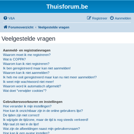
Thuisforum.be
V&A
Registreer
Aanmelden
Forumoverzicht
Veelgestelde vragen
Veelgestelde vragen
Aanmeld- en registratievragen
Waarom moet ik me registreren?
Wat is COPPA?
Waarom kan ik niet registreren?
Ik ben geregistreerd maar kan niet aanmelden!
Waarom kan ik niet aanmelden?
Ik heb me ooit geregistreerd maar kan nu niet meer aanmelden!?
Ik weet mijn wachtwoord niet meer!
Waarom word ik automatisch afgemeld?
Wat doet "verwijder cookies"?
Gebruikersvoorkeuren en instellingen
Hoe verander ik mijn instellingen?
Hoe kan ik onzichtbaar zijn in de online gebruikers lijst?
De tijden zijn niet correct!
Ik wijzigde de tijdzone, maar de tijd is nog steeds verkeerd!
Mijn taal zit niet in de lijst!
Wat zijn de afbeeldingen naast mijn gebruikersnaam?
Hoe kan ik een avatar instellen?