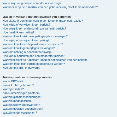
Wat is mijn rang en hoe verander ik mijn rang?
Wanneer ik op de e-maillink van een gebruiker klik, moet ik me aanmelden?
Vragen in verband met het plaatsen van berichten
Hoe plaats ik een onderwerp in een forum of maak een reactie?
Hoe wijzig of verwijder ik een bericht?
Hoe voeg ik een onderschrift toe aan mijn bericht?
Hoe maak ik een peiling?
Waarom kan ik niet meer peilingsopties toevoegen?
Hoe wijzig of verwijder ik een peiling?
Waarom kan ik een bepaald forum niet openen?
Waarom kan ik geen bijlagen toevoegen?
Waarom ontving ik een waarschuwing?
Hoe kan ik berichten aan een moderator melden?
Waarvoor dient de "Opslaan"-knop bij het plaatsen van een bericht?
Waarom moet mijn bericht goedgekeurd worden?
Hoe bump ik mijn onderwerp?
Tekstopmaak en onderwerp soorten
Wat is BBCode?
Kan ik HTML gebruiken?
Wat zijn Smilies?
Kan ik afbeeldingen plaatsen?
Wat zijn globale mededelingen?
Wat zijn mededelingen?
Wat zijn sticky onderwerpen?
Wat zijn gesloten onderwerpen?
Wat zijn onderwerpiconen?