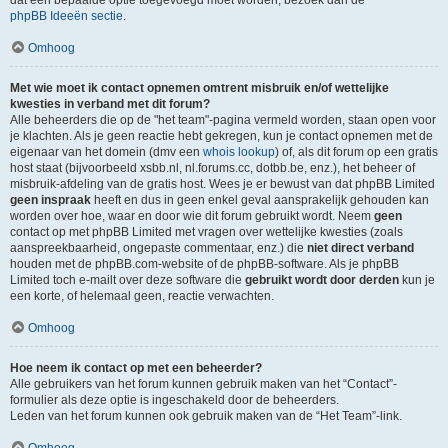
dat een bepaalde optie toegevoegd moet worden, bezoek dan de
phpBB Ideeën sectie
.
Omhoog
Met wie moet ik contact opnemen omtrent misbruik en/of wettelijke
kwesties in verband met dit forum?
Alle beheerders die op de "het team"-pagina vermeld worden, staan open voor
je klachten. Als je geen reactie hebt gekregen, kun je contact opnemen met de
eigenaar van het domein (dmv een
whois lookup
) of, als dit forum op een gratis
host staat (bijvoorbeeld xsbb.nl, nl.forums.cc, dotbb.be, enz.), het beheer of
misbruik-afdeling van de gratis host. Wees je er bewust van dat phpBB Limited
geen inspraak
heeft en dus in geen enkel geval aansprakelijk gehouden kan
worden over hoe, waar en door wie dit forum gebruikt wordt. Neem
geen
contact op met phpBB Limited met vragen over wettelijke kwesties (zoals
aanspreekbaarheid, ongepaste commentaar, enz.) die
niet direct verband
houden met de phpBB.com-website of de phpBB-software. Als je phpBB
Limited toch e-mailt over deze software die
gebruikt wordt door derden
kun je
een korte, of helemaal geen, reactie verwachten.
Omhoog
Hoe neem ik contact op met een beheerder?
Alle gebruikers van het forum kunnen gebruik maken van het “Contact”-
formulier als deze optie is ingeschakeld door de beheerders.
Leden van het forum kunnen ook gebruik maken van de “Het Team”-link.