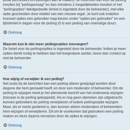
juiste permissies om peilingen aan te maken). Je moet een titel voor de peiling
invullen bij "peilingsvraag" en dan minstens 2 mogelijkheden invullen in het
"peilingopties"-tekstgedeelte (limiet is ingesteld door de beheerder), met elke
optie gescheiden door middel van een nieuwe regel. Je kunt ook instellen
hoeveel opties een gebruiker mag kiezen onder "opties per gebruiker" en een
tijdslimiet in dagen voor de peiling (0 is een peiling van oneindige duur).
Omhoog
Waarom kan ik niet meer peilingsopties toevoegen?
De limiet voor de peilingsopties is ingesteld door de beheerder. Indien je meer
opties denkt nodig te hebben dan het toegestane aantal, neem dan contact op
met de beheerder.
Omhoog
Hoe wijzig of verwijder ik een peiling?
Net zoals bij de berichten kan een peiling alleen gewijzigd worden door
degene die hem gemaakt heeft, en door een moderator of beheerder. Om de
peiling te wijzigen moet je het allereerste bericht van het onderwerp wijzigen
(hieraan is de peiling gekoppeld). Als er nog geen stemmen zijn uitgebracht,
kunnen gebruikers de peiling verwijderen of iedere peilingsoptie wijzigen.
Maar, als er reeds gestemd is, dan kunnen alleen moderators of beheerders
hem wijzigen of verwijderen. Dit om te voorkomen dat gebruikers een peiling
maken en deze daarna vervalsen door de opties te wijzigen.
Omhoog