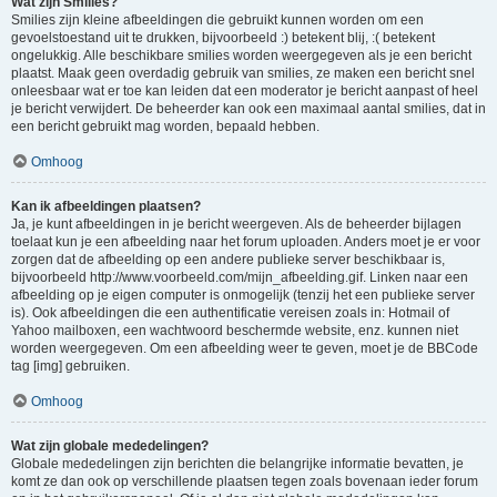
Wat zijn Smilies?
Smilies zijn kleine afbeeldingen die gebruikt kunnen worden om een
gevoelstoestand uit te drukken, bijvoorbeeld :) betekent blij, :( betekent
ongelukkig. Alle beschikbare smilies worden weergegeven als je een bericht
plaatst. Maak geen overdadig gebruik van smilies, ze maken een bericht snel
onleesbaar wat er toe kan leiden dat een moderator je bericht aanpast of heel
je bericht verwijdert. De beheerder kan ook een maximaal aantal smilies, dat in
een bericht gebruikt mag worden, bepaald hebben.
Omhoog
Kan ik afbeeldingen plaatsen?
Ja, je kunt afbeeldingen in je bericht weergeven. Als de beheerder bijlagen
toelaat kun je een afbeelding naar het forum uploaden. Anders moet je er voor
zorgen dat de afbeelding op een andere publieke server beschikbaar is,
bijvoorbeeld http://www.voorbeeld.com/mijn_afbeelding.gif. Linken naar een
afbeelding op je eigen computer is onmogelijk (tenzij het een publieke server
is). Ook afbeeldingen die een authentificatie vereisen zoals in: Hotmail of
Yahoo mailboxen, een wachtwoord beschermde website, enz. kunnen niet
worden weergegeven. Om een afbeelding weer te geven, moet je de BBCode
tag [img] gebruiken.
Omhoog
Wat zijn globale mededelingen?
Globale mededelingen zijn berichten die belangrijke informatie bevatten, je
komt ze dan ook op verschillende plaatsen tegen zoals bovenaan ieder forum